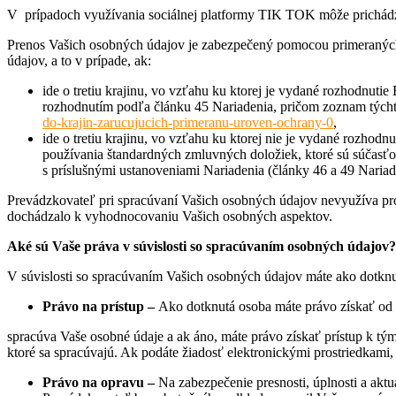
V prípadoch využívania sociálnej platformy TIK TOK môže prichádza
Prenos Vašich osobných údajov je zabezpečený pomocou primeraných 
údajov, a to v prípade, ak:
ide o tretiu krajinu, vo vzťahu ku ktorej je vydané rozhodnuti
rozhodnutím podľa článku 45 Nariadenia, pričom zoznam týchto
do-krajin-zarucujucich-primeranu-uroven-ochrany-0
,
ide o tretiu krajinu, vo vzťahu ku ktorej nie je vydané rozhod
používania štandardných zmluvných doložiek, ktoré sú súčasť
s príslušnými ustanoveniami Nariadenia (články 46 a 49 Nariad
Prevádzkovateľ pri spracúvaní Vašich osobných údajov nevyužíva pr
dochádzalo k vyhodnocovaniu Vašich osobných aspektov.
Ak
é
sú Vaše práva v súvislosti so spracú
van
ím osobných údajov?
V súvislosti so spracúvaním Vašich osobných údajov máte ako dotknu
Pr
ávo na prístup –
Ako dotknutá osoba máte právo získať od 
spracúva Vaše osobné údaje a ak áno, máte právo získať prístup k 
ktoré sa spracúvajú. Ak podáte žiadosť elektronickými prostriedkami
Pr
ávo na opravu –
Na zabezpečenie presnosti, úplnosti a akt