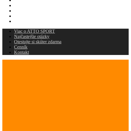
Viac o ATTO SPORT
Najčastejšie otázky
Otestujte si skúter zdarma
Cenník
Kontakt
Viac o ATTO SPORT
Najčastejšie otázky
Otestujte si skúter zdarma
Cenník
Kontakt