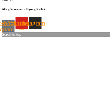
All rights reserved. Copyright 2026
cebook-
Youtube
Instagram
quare
Scroll to top