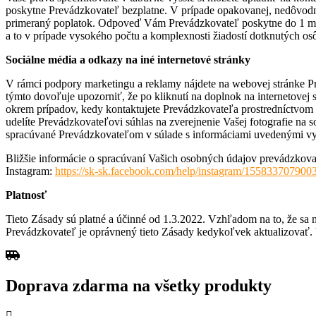
poskytne Prevádzkovateľ bezplatne. V prípade opakovanej, nedôvodne
primeraný poplatok. Odpoveď Vám Prevádzkovateľ poskytne do 1 mesia
a to v prípade vysokého počtu a komplexnosti žiadostí dotknutých os
Sociálne m
é
dia a odkazy na in
é
internetov
é
stránky
V rámci podpory marketingu a reklamy nájdete na webovej stránke 
týmto dovoľuje upozorniť, že po kliknutí na doplnok na internetovej 
okrem prípadov, kedy kontaktujete Prevádzkovateľa prostredníctvom sp
udelíte Prevádzkovateľovi súhlas na zverejnenie Vašej fotografie na 
spracúvané Prevádzkovateľom v súlade s informáciami uvedenými vy
Bližšie informácie o spracúvaní Vašich osobných údajov prevádzkovat
Instagram:
https://sk-sk.facebook.com/help/instagram/155833707900
Platnosť
Tieto Zásady sú platné a účinné od 1.3.2022. Vzhľadom na to, že sa
Prevádzkovateľ je oprávnený tieto Zásady kedykoľvek aktualizovať
Doprava zdarma na všetky produkty