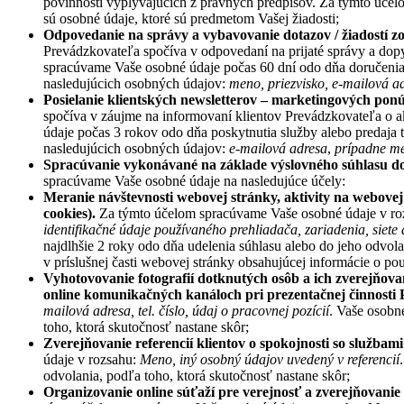
povinností vyplývajúcich z právnych predpisov. Za týmto úče
sú osobné údaje, ktoré sú predmetom Vašej žiadosti;
Odpovedanie na spr
ávy a vybavovanie dotazov / žiadostí
Prevádzkovateľa spočíva v odpovedaní na prijaté správy a dop
spracúvame Vaše osobné údaje počas 60 dní odo dňa doručenia ž
nasledujúcich osobných údajov:
meno, priezvisko, e-mailová adr
Posielanie klientsk
ých newsletterov – marketingových ponú
spočíva v záujme na informovaní klientov Prevádzkovateľa o 
údaje počas 3 rokov odo dňa poskytnutia služby alebo predaja 
nasledujúcich osobných údajov:
e-mailová adresa
,
prípadne me
Sprac
úvanie vykoná
van
é
na základe výslovn
é
ho súhlasu d
spracúvame Vaše osobné údaje na nasledujúce účely:
Meranie n
ávštevnosti webovej stránky, aktivity na webove
cookies).
Za týmto účelom spracúvame Vaše osobné údaje v r
identifikačné údaje použí
van
é
ho prehliadača, zariadenia, siete 
najdlhšie 2 roky odo dňa udelenia súhlasu alebo do jeho odvola
v príslušnej časti webovej stránky obsahujúcej informácie o po
Vyhotovovanie fotografi
í dotknutých osôb a ich zverejňov
online komunikačných kanáloch pri prezentačnej činnosti
mailová adresa, tel. číslo, údaj o pracovnej pozícií
. Vaše osobn
toho, ktorá skutočnosť nastane skôr;
Zverej
ňovanie referencií klientov o spokojnosti so službam
údaje v rozsahu:
Meno, in
ý osobný údajov uvedený v
referenci
í
odvolania, podľa toho, ktorá skutočnosť nastane skôr;
Organizovanie online s
úťaží pre verejnosť a zverejňovani