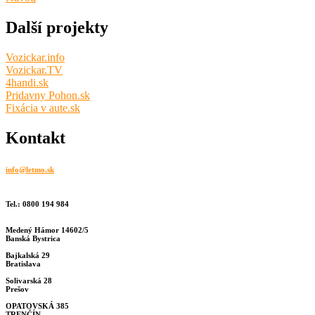
Další projekty
Vozickar.info
Vozickar.TV
4handi.sk
Pridavny Pohon.sk
Fixácia v aute.sk
Kontakt
info@letmo.sk
Tel.: 0800 194 984
Medený Hámor 14602/5
Banská Bystrica
Bajkalská 29
Bratislava
Solivarská 28
Prešov
OPATOVSKÁ 385
TRENČÍN