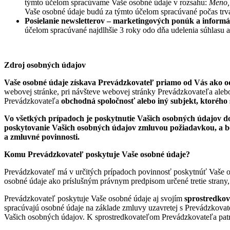
týmto účelom spracúvame Vaše osobné údaje v rozsahu:
Meno, 
Vaše osobné údaje budú za týmto účelom spracúvané počas trvan
Posielanie newsletterov
– marketingových ponúk a informá
účelom spracúvané najdlhšie 3 roky odo dňa udelenia súhlasu a
Zdroj osobných údajov
Vaše osobné údaje získava Prevádzkovateľ priamo od Vás ako od
webovej stránke, pri návšteve webovej stránky Prevádzkovateľa ale
Prevádzkovateľa
obchodná spoločnosť alebo iný subjekt, ktor
é
ho 
Vo všetkých prípadoch je poskytnutie Vašich osobných údajov 
poskytovanie Vašich osobných údajov zmluvou požiadavkou, a be
a zmluvn
é
povinnosti.
Komu Prevádzkovateľ poskytuje Vaše osobné ú
daje?
Prevádzkovateľ má v určitých prípadoch povinnosť poskytnúť Vaše o
osobné údaje ako príslušným právnym predpisom určené tretie stran
Prevádzkovateľ poskytuje Vaše osobné údaje aj svojím
sprostredko
spracúvajú osobné údaje na základe zmluvy uzavretej s Prevádzkovate
Vašich osobných údajov. K sprostredkovateľom Prevádzkovateľa patr