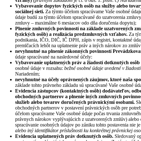
vzťahy)
(právnym základom je čl. 6 ods. 1. písm. c) Nariadeni
Vybavovanie dopytov fyzick
ých osôb na služby alebo tov
sociálnej sieti.
Za týmto účelom spracúvame Vaše osobné údaje v
údaje budú za týmto účelom spracúvané do uzatvorenia zmluvy 
zmluvy – maximálne 6 mesiacov odo dňa doručenia dopytu);
Plnenie zmluvn
ých povinností na základe uzatvorených zm
fyzických osô
b) a realiz
ácia predzmluvných vzťahov.
Za tým
podnikania, IČO, DIČ, IČ DPH, zápis v registri, kontaktné úd
premlčacích lehôt na uplatnenie práv a iných nárokov zo zml
nevyhnutn
é
na plnenie zákonných povinností Prevádzkov
údaje spracúvané na nasledovné účely:
Vybavovanie uplatnen
ých práv a žiadostí dotknutých osôb
osobné údaje v rozsahu:
bežn
é
osobné údaje uveden
é
v žiadosti
Nariadením;
nevyhnutn
é
na účely oprávnených záujmov, ktor
é
naša spo
základe tohto právneho základu sú spracúvané Vaše osobné úda
Evidencia z
ástupcov (kontaktných osô
b) dod
ávateľov, odb
obchodných partnerov a plnenie iných zmluvných povinno
služieb alebo tovarov doručených právnickými osobami.
Sl
obchodných partnerov v postavení právnických osôb pre potreb
účelom spracúvame Vaše osobné údaje počas trvania zmluvného
právnych nárokov vyplývajúcich z uzatvorených zmlúv) alebo do
spracúvanie osobných údajov po zániku tohto postavenia nie j
alebo iný identifikátor prí
slu
šnosti ku konkr
é
tnej právnickej oso
Evidencia uplatnen
ých práv dotknutých osôb.
Sledovaný op