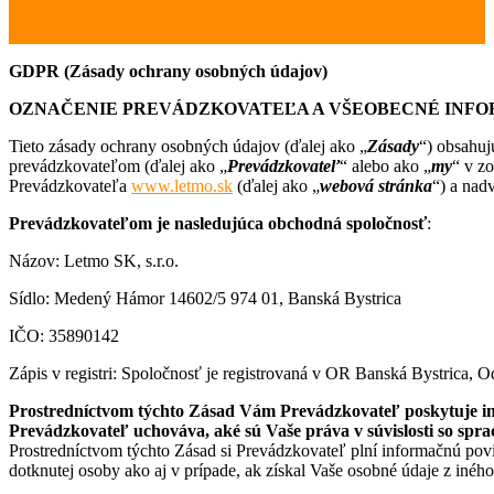
GDPR (Zásady ochrany osobných údajov)
OZNAČENIE PREVÁDZKOVATEĽ
A A V
ŠEOBECN
É
INFO
Tieto zásady ochrany osobných údajov (ďalej ako „
Zásady
“) obsahuj
prevádzkovateľom (ďalej ako „
Prevádzkovateľ
“ alebo ako „
my
“ v z
Prevádzkovateľa
www.letmo.sk
(ďalej ako „
webová stránka
“) a nad
Prevádzkovateľom je nasledujúca obchodná spoločnosť
:
Názov: Letmo SK, s.r.o.
Sídlo: Medený Hámor 14602/5 974 01, Banská Bystrica
IČO: 35890142
Zápis v registri: Spoločnosť je registrovaná v OR Banská Bystrica, O
Prostredníctvom týchto Zásad Vám Prevádzkovateľ poskytuje in
Prevádzkovateľ uchováva, ak
é
sú Vaše práva v súvislosti so spra
Prostredníctvom týchto Zásad si Prevádzkovateľ plní informačnú po
dotknutej osoby ako aj v prípade, ak získal Vaše osobné údaje z iného