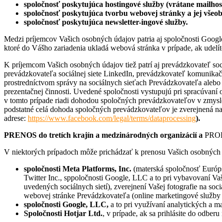
spolo
čnosť poskytujúca hostingov
é
slu
žby (vrá
tane mailhos
spolo
čnosť poskytujúca tvorbu webovej stránky a jej všeo
spolo
čnosť poskytujúca newsletter-ingov
é
slu
žby.
Medzi príjemcov Vašich osobných údajov patria aj spoločnosti Google
ktoré do Vášho zariadenia ukladá webová stránka v prípade, ak udelí
K príjemcom Vašich osobných údajov tiež patrí aj prevádzkovateľ so
prevádzkovateľa sociálnej siete LinkedIn, prevádzkovateľ komunikač
prostredníctvom správy na sociálnych sieťach Prevádzkovateľa alebo a
prezentačnej činnosti. Uvedené spoločnosti vystupujú pri spracúvan
v tomto prípade riadi dohodou spoločných prevádzkovateľov v zmysl
podstatné celá dohoda spoločných prevádzkovateľov je zverejnená na
adrese:
https://www.facebook.com/legal/terms/dataprocessing
).
PRENOS do tretích krajín a medzinárodných organizácií a
PRO
V niektorých prípadoch môže prichádzať k prenosu Vašich osobných 
spolo
čnosti Meta Platforms, Inc.
(materská spoločnosť Európ
Twitter Inc., sppoločnosti Google, LLC a to pri vybavovaní Va
uvedených sociálnych sietí), zverejnení Vašej fotografie na soc
webovej stránke Prevádzkovateľa (online marketingové služby 
spolo
čnosti Google, LLC,
a to pri využívaní analytických a 
Spolo
čnosti Hotjar Ltd.
, v prípade, ak sa prihlásite do odbe