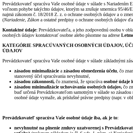
Prevádzkovateľ spracúva Vaše osobné údaje v súlade s Nariadením E
voľnom pohybe takýchto údajov, ktorým sa zrušuje smernica 95/46/ES
najmä zákonom č. 18/2018 Z. z. o ochrane osobných údajov a o zmen
(
Nariadenie
,
Zákon
a ostatné predpisy o ochrane osobných údajov ďal
Kontaktné údaje
: Prevádzkovateľa, a jeho zodpovednú osobu v obla
osobných údajov kontaktovať osobne alebo písomne na adrese
Letmo 
KATEGÓRIE SPRACÚVANÝCH OSOBNÝCH ÚDAJOV, ÚČE
Ú
DAJOV
Prevádzkovateľ spracúva Vaše osobné údaje v súlade základnými zása
z
ásadou minimalizácie
a
zásadou obmedzenia účelu
, čo zna
stanovený účel spracúvania nevyhnutné,
z
ásadou zákonnosti,
čo znamená, že spracúva
osobné údaje l
z
ásadou minimalizácie uchovávania osobných údajov,
čo z
buď určená Prevádzkovateľom samotným v súlade so zásadou mi
osobné údaje vymaže, ak príslušné právne predpisy (napr. v obl
Prevádzkovateľ spracúva Vaše osobné údaje iba, ak je to
:
nevyhnutn
é
na plnenie zmluvy uzatvorenej s Prevádzkovate