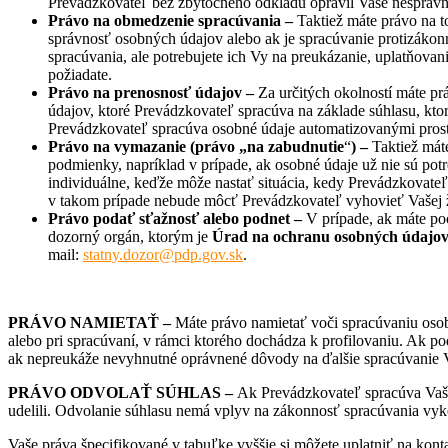
Prevádzkovateľ bez zbytočného odkladu opravil Vaše nesprávne
Pr
ávo na obmedzenie spracúvania –
Taktiež máte právo na 
správnosť osobných údajov alebo ak je spracúvanie protizákon
spracúvania, ale potrebujete ich Vy na preukázanie, uplatňov
požiadate.
Pr
ávo na prenosnosť údajov –
Za určitých okolností máte p
údajov, ktoré Prevádzkovateľ spracúva na základe súhlasu, ktor
Prevádzkovateľ spracúva osobné údaje automatizovanými prost
Pr
ávo na vymazanie (právo „na zabudnutie
“
) –
Taktiež mát
podmienky, napríklad v prípade, ak osobné údaje už nie sú pot
individuálne, keďže môže nastať situácia, kedy Prevádzkovate
v takom prípade nebude môcť Prevádzkovateľ vyhovieť Vašej 
Pr
ávo podať sťažnosť alebo podnet –
V prípade, ak máte po
dozorný orgán, ktorým je
Úrad na ochranu osobných údajov 
mail:
statny.dozor@pdp.gov.sk
.
PRÁ
VO NAMIETA
Ť –
Máte právo namietať voči spracúvaniu oso
alebo pri spracúvaní, v rámci ktorého dochádza k profilovaniu. Ak 
ak nepreukáže nevyhnutné oprávnené dôvody na ďalšie spracúvanie 
PRÁVO ODVOLAŤ SÚHLAS –
Ak Prevádzkovateľ spracúva Vaše
udelili. Odvolanie súhlasu nemá vplyv na zákonnosť spracúvania vy
Vaše práva špecifikované v tabuľke vyššie si môžete uplatniť na k