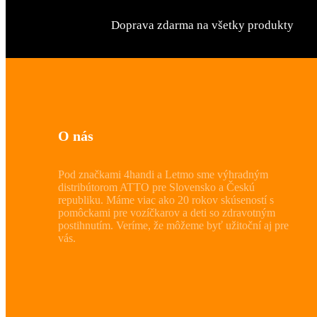
Doprava zdarma na všetky produkty
O nás
Pod značkami 4handi a Letmo sme výhradným
distribútorom ATTO pre Slovensko a Českú
republiku. Máme viac ako 20 rokov skúseností s
pomôckami pre vozíčkarov a deti so zdravotným
postihnutím. Veríme, že môžeme byť užitoční aj pre
vás.