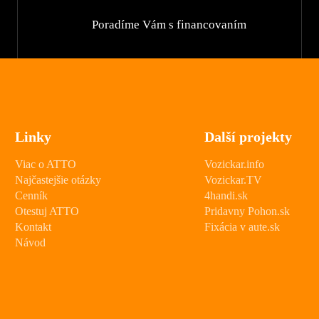
Poradíme Vám s financovaním
Linky
Další projekty
Viac o ATTO
Vozickar.info
Najčastejšie otázky
Vozickar.TV
Cenník
4handi.sk
Otestuj ATTO
Pridavny Pohon.sk
Kontakt
Fixácia v aute.sk
Návod